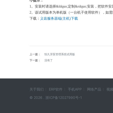
小提示：
1。安装时请选择&ldquo;定制&rdquo;安装，把
2。该试用版本为单机版（一台机子使用软件），如
下载：
义齿服务器端(主机)下载
上一篇：
恒久牙医管理系统试用版
下一篇：
没有了
关于我们
ERP软件
手机APP
网络产品
视
© 2026 .
浙ICP备12027990号-1