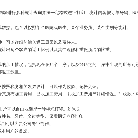
段等内容进行多种统计查询并按一定格式进行打印，统计内容按订单号码、
清单数据。也可以按照某个医院或医生、某个业务员、某个类别等统计。
两种，可以详细的输入返工原因以及责任人。
且统计出每个客户的返工比例以及其中返修和重做所占的比重。
订单的加工情况，包括现在在那个工序，以及经历过的工序中出现的所有问
部返工数量。
严格按照税务相关发票设计，可以作为收款、记帐凭证。
查看其所有加工费用、已收加工费用、未收加工费用等详细情况。3. 收款
用户可以自由地选择一种样式打印。如果贵
者姓名、牙位、义齿类型、保质期等内容打印
我们可以为贵公司专业制作。
成本用户的首选。